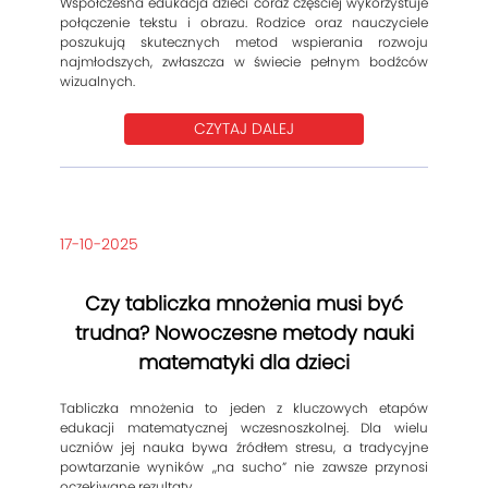
Współczesna edukacja dzieci coraz częściej wykorzystuje
połączenie tekstu i obrazu. Rodzice oraz nauczyciele
poszukują skutecznych metod wspierania rozwoju
najmłodszych, zwłaszcza w świecie pełnym bodźców
wizualnych.
CZYTAJ DALEJ
17-10-2025
Czy tabliczka mnożenia musi być
trudna? Nowoczesne metody nauki
matematyki dla dzieci
Tabliczka mnożenia to jeden z kluczowych etapów
edukacji matematycznej wczesnoszkolnej. Dla wielu
uczniów jej nauka bywa źródłem stresu, a tradycyjne
powtarzanie wyników „na sucho” nie zawsze przynosi
oczekiwane rezultaty.