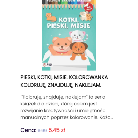
PIESKI, KOTKI, MISIE. KOLOROWANKA
KOLORUJĘ, ZNAJDUJĘ, NAKLEJAM.
"Koloruję, znajduję, naklejam" to seria
książek dla dzieci, której celem jest
rozwijanie kreatywności i umiejętności
manualnych poprzez kolorowanie. Każda
książka zawiera liczne obrazy do
Cena:
5.45 zł
pokolorowania, często z różnorodnymi
9.99
motywami, takimi jak zwierzęta, pojazdy,