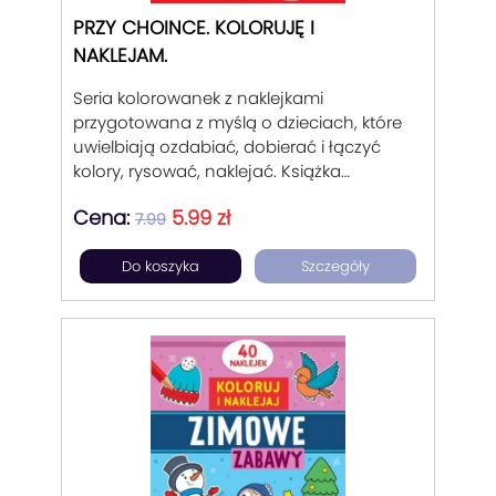
PRZY CHOINCE. KOLORUJĘ I
NAKLEJAM.
Seria kolorowanek z naklejkami
przygotowana z myślą o dzieciach, które
uwielbiają ozdabiać, dobierać i łączyć
kolory, rysować, naklejać. Książka
nawiązuje do tradycji Świąt Bożego
Cena:
5.99 zł
narodzenia, pozwala spędzać wolny czas
7.99
w świątecznej atmosferze. Dobór ilustracji
Do koszyka
Szczegóły
w stylu inspirowanym klasycznymi
disneyowskimi postaciami. Dobra
zabawa dla dziecka i mamy.