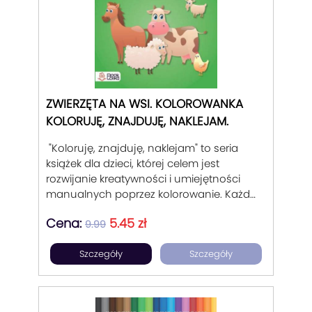
ZWIERZĘTA NA WSI. KOLOROWANKA
KOLORUJĘ, ZNAJDUJĘ, NAKLEJAM.
"Koloruję, znajduję, naklejam" to seria
książek dla dzieci, której celem jest
rozwijanie kreatywności i umiejętności
manualnych poprzez kolorowanie. Każda
książka zawiera liczne obrazy do
Cena:
5.45 zł
pokolorowania, często z różnorodnymi
9.99
motywami, takimi jak zwierzęta, pojazdy,
Szczegóły
Szczegóły
postacie z baśni czy krajobrazy.