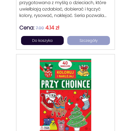
przygotowana z myślą o dzieciach, które
uwielbiają ozdabiać, dobierać i łączyć
kolory, rysować, naklejać. Seria pozwala
wzbogacać stroje postaci w książce oraz
Cena:
4.14 zł
urozmaicać ich otoczenie. Dobór
7.99
ilustracji w stylu inspirowanym
Do koszyka
Szczegóły
klasycznymi disneyowskimi postaciami.
Dobra zabawa dla dziecka i mamy.