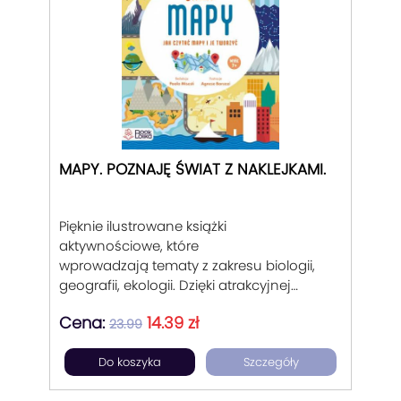
MAPY. POZNAJĘ ŚWIAT Z NAKLEJKAMI.
Pięknie ilustrowane książki
aktywnościowe, które
wprowadzają tematy z zakresu biologii,
geografii, ekologii. Dzięki atrakcyjnej
formie zaciekawiają dziecko a poprzez
Cena:
14.39 zł
liczne zadania, zabawy, zagadki,
23.99
uzpełnianki czy naklejki utrwalają zdobytą
Do koszyka
Szczegóły
wiedzę.