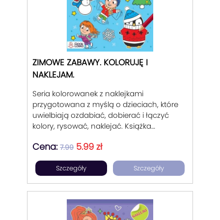
ZIMOWE ZABAWY. KOLORUJĘ I
NAKLEJAM.
Seria kolorowanek z naklejkami
przygotowana z myślą o dzieciach, które
uwielbiają ozdabiać, dobierać i łączyć
kolory, rysować, naklejać. Książka
nawiązuje do sezonowych zabaw i
Cena:
5.99 zł
aktywności zimowych, pozwala spędzać
7.99
wolny czas w zimowej atmosferze. Dobór
Szczegóły
Szczegóły
ilustracji w stylu inspirowanym
klasycznymi disneyowskimi postaciami.
Dobra zabawa dla dziecka i mamy.