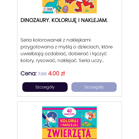
DINOZAURY. KOLORUJĘ I NAKLEJAM.
Seria kolorowanek z naklejkami
przygotowana z myślą o dzieciach, które
uwielbiają ozdabiać, dobierać i łączyć
kolory, rysować, naklejać. Seria uczy
rozpoznawać postaci dinozaurów w
Cena:
4.00 zł
książce oraz wzbogacać ich otoczenie.
7.99
Dobór ilustracji w stylu inspirowanym
Szczegóły
Szczegóły
klasycznymi disneyowskimi postaciami.
Dobra zabawa dla dziecka i mamy.