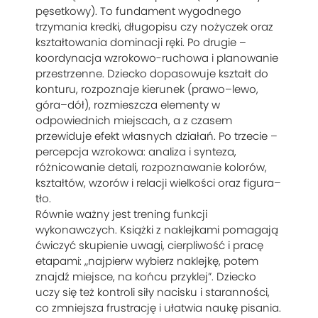
pęsetkowy). To fundament wygodnego
trzymania kredki, długopisu czy nożyczek oraz
kształtowania dominacji ręki. Po drugie –
koordynacja wzrokowo-ruchowa i planowanie
przestrzenne. Dziecko dopasowuje kształt do
konturu, rozpoznaje kierunek (prawo–lewo,
góra–dół), rozmieszcza elementy w
odpowiednich miejscach, a z czasem
przewiduje efekt własnych działań. Po trzecie –
percepcja wzrokowa: analiza i synteza,
różnicowanie detali, rozpoznawanie kolorów,
kształtów, wzorów i relacji wielkości oraz figura–
tło.
Równie ważny jest trening funkcji
wykonawczych. Książki z naklejkami pomagają
ćwiczyć skupienie uwagi, cierpliwość i pracę
etapami: „najpierw wybierz naklejkę, potem
znajdź miejsce, na końcu przyklej”. Dziecko
uczy się też kontroli siły nacisku i staranności,
co zmniejsza frustrację i ułatwia naukę pisania.