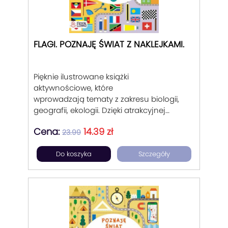
FLAGI. POZNAJĘ ŚWIAT Z NAKLEJKAMI.
Pięknie ilustrowane książki
aktywnościowe, które
wprowadzają tematy z zakresu biologii,
geografii, ekologii. Dzięki atrakcyjnej
formie zaciekawiają dziecko a poprzez
Cena:
14.39 zł
liczne zadania, zabawy, zagadki,
23.99
uzpełnianki czy naklejki utrwalają zdobytą
Do koszyka
Szczegóły
wiedzę.