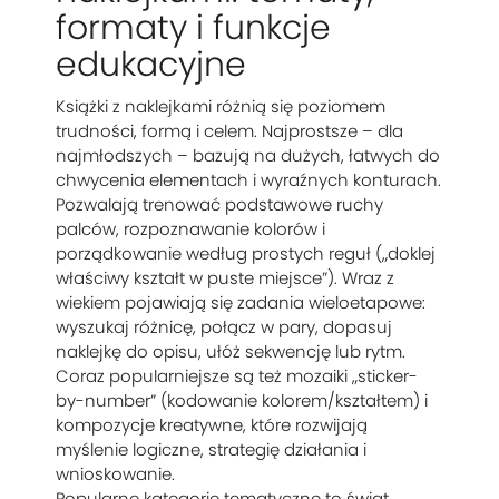
formaty i funkcje
edukacyjne
Książki z naklejkami różnią się poziomem
trudności, formą i celem. Najprostsze – dla
najmłodszych – bazują na dużych, łatwych do
chwycenia elementach i wyraźnych konturach.
Pozwalają trenować podstawowe ruchy
palców, rozpoznawanie kolorów i
porządkowanie według prostych reguł („doklej
właściwy kształt w puste miejsce”). Wraz z
wiekiem pojawiają się zadania wieloetapowe:
wyszukaj różnicę, połącz w pary, dopasuj
naklejkę do opisu, ułóż sekwencję lub rytm.
Coraz popularniejsze są też mozaiki „sticker-
by-number” (kodowanie kolorem/kształtem) i
kompozycje kreatywne, które rozwijają
myślenie logiczne, strategię działania i
wnioskowanie.
Popularne kategorie tematyczne to świat