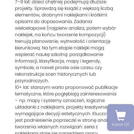
7–9 lat: dzieci chętniej podejmują dłuższe
projekty. Sprawdzą się książki z większą liczbą
elementów, drobnymi naklejkami i krótkimi
opisami do dopasowania. Zadania
wieloetapowe (najpierw analiza, potem wybór
naklejek, na końcu tworzenie kompozycji)
trenują planowanie, wytrwałość i orientację
kierunkową. Na tym etapie naklejki mogą
wspierać naukę szkolną: porządkowanie
informacji, klasyfikacje, mapy i legendy,
symbole, a nawet proste osie czasu czy
rekonstrukcje scen historycznych lub
przyrodniczych.
10+ lat: starszym warto proponować publikacje
tematyczne, które pogłębiają zainteresowania
– np. mapy i systemy oznaczeń, logiczne
układanki z naklejkami, projekty kreatywne
wymagające decyzji estetycznych. Kluczowe
jest podniesienie poprzeczki w stronę analizy i
koszyk (
0
)
tworzenia własnych rozwiązań: seria z
naklejkami staje się narzędziem pracy