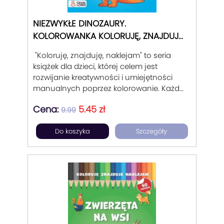
NIEZWYKŁE DINOZAURY.
KOLOROWANKA KOLORUJĘ, ZNAJDUJĘ,
NAKLEJAM.
"Koloruję, znajduję, naklejam" to seria
książek dla dzieci, której celem jest
rozwijanie kreatywności i umiejętności
manualnych poprzez kolorowanie. Każda
książka zawiera liczne obrazy do
Cena:
5.45 zł
pokolorowania, często z różnorodnymi
9.99
motywami, takimi jak zwierzęta, pojazdy,
Do koszyka
Szczegóły
postacie z baśni czy krajobrazy.