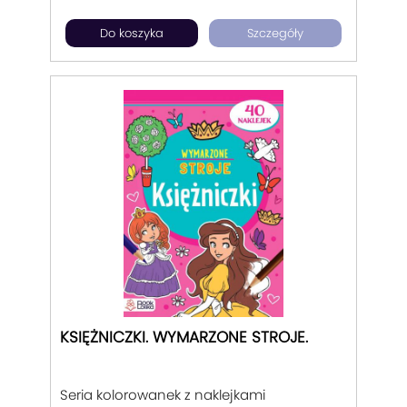
ilustracji w stylu inspirowanym
Do koszyka
Szczegóły
klasycznymi disneyowskimi postaciami.
Dobra zabawa dla dziecka i mamy.
KSIĘŻNICZKI. WYMARZONE STROJE.
Seria kolorowanek z naklejkami