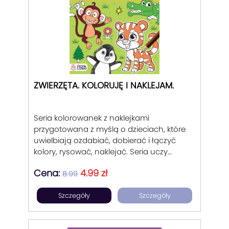
ZWIERZĘTA. KOLORUJĘ I NAKLEJAM.
Seria kolorowanek z naklejkami
przygotowana z myślą o dzieciach, które
uwielbiają ozdabiać, dobierać i łączyć
kolory, rysować, naklejać. Seria uczy
rozpoznawać postaci zwierząt w książce
Cena:
4.99 zł
oraz wzbogacać ich otoczenie. Dobór
8.99
ilustracji w stylu inspirowanym
Szczegóły
Szczegóły
klasycznymi disneyowskimi postaciami.
Dobra zabawa dla dziecka i mamy.