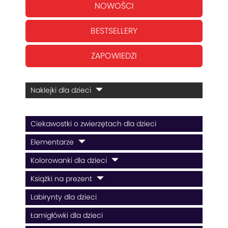
NOWOŚCI
BESTSELLERY
ZAPOWIEDZI
Naklejki dla dzieci
Ciekawostki o zwierzętach dla dzieci
Elementarze
Kolorowanki dla dzieci
Książki na prezent
Labirynty dla dzieci
Łamigłówki dla dzieci