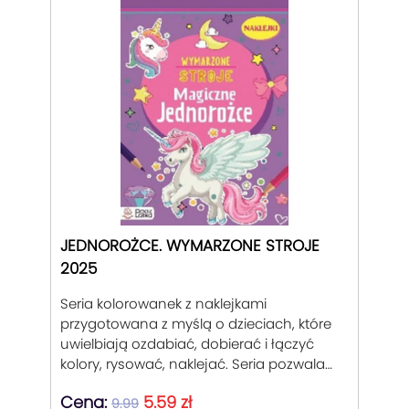
JEDNOROŻCE. WYMARZONE STROJE
2025
Seria kolorowanek z naklejkami
przygotowana z myślą o dzieciach, które
uwielbiają ozdabiać, dobierać i łączyć
kolory, rysować, naklejać. Seria pozwala
wzbogacać stroje postaci w książce oraz
Cena:
5.59 zł
urozmaicać ich otoczenie. Dobór
9.99