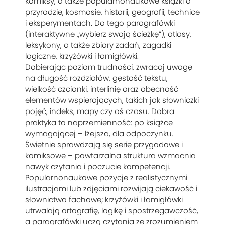
komiksy, a także popularnonaukowe książki o
przyrodzie, kosmosie, historii, geografii, technice
i eksperymentach. Do tego paragrafówki
(interaktywne „wybierz swoją ścieżkę”), atlasy,
leksykony, a także zbiory zadań, zagadki
logiczne, krzyżówki i łamigłówki.
Dobierając poziom trudności, zwracaj uwagę
na długość rozdziałów, gęstość tekstu,
wielkość czcionki, interlinię oraz obecność
elementów wspierających, takich jak słowniczki
pojęć, indeks, mapy czy oś czasu. Dobra
praktyka to naprzemienność: po książce
wymagającej – lżejsza, dla odpoczynku.
Świetnie sprawdzają się serie przygodowe i
komiksowe – powtarzalna struktura wzmacnia
nawyk czytania i poczucie kompetencji.
Popularnonaukowe pozycje z realistycznymi
ilustracjami lub zdjęciami rozwijają ciekawość i
słownictwo fachowe; krzyżówki i łamigłówki
utrwalają ortografię, logikę i spostrzegawczość,
a paragrafówki uczą czytania ze zrozumieniem