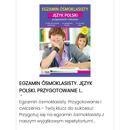
i zilustrowany licznymi przykładami.
Oferujemy setki zadań z rozwiązaniami,
które pomogą Ci w praktyce zastosować
zdobytą wiedzę. Nasze repetytoria
cechują się prostym i zrozumiałym
językiem, który sprawia, że nawet
najbardziej skomplikowane zagadnienia
stają się łatwe do przyswojenia. Dzięki
temu nauka staje się przyjemnością, a
nie przykrym obowiązkiem.. Z nami zdasz
egzamin z najlepszym wynikiem!
EGZAMIN ÓSMOKLASISTY. JĘZYK
POLSKI. PRZYGOTOWANIE I
ĆWICZENIA.
Egzamin ósmoklasisty. Przygotowanie i
ćwiczenia.– Twój klucz do sukcesu!
Przygotuj się na egzamin ósmoklasisty z
naszym wyjątkowym repetytorium!
Oferujemy kompleksowe i przystępne