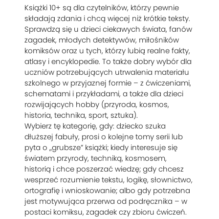
Książki 10+ są dla czytelników, którzy pewnie
składają zdania i chcą więcej niż krótkie teksty.
Sprawdzą się u dzieci ciekawych świata, fanów
zagadek, młodych detektywów, miłośników
komiksów oraz u tych, którzy lubią realne fakty,
atlasy i encyklopedie. To także dobry wybór dla
uczniów potrzebujących utrwalenia materiału
szkolnego w przyjaznej formie – z ćwiczeniami,
schematami i przykładami, a także dla dzieci
rozwijających hobby (przyroda, kosmos,
historia, technika, sport, sztuka).
Wybierz tę kategorię, gdy: dziecko szuka
dłuższej fabuły, prosi o kolejne tomy serii lub
pyta o „grubsze” książki; kiedy interesuje się
światem przyrody, techniką, kosmosem,
historią i chce poszerzać wiedzę; gdy chcesz
wesprzeć rozumienie tekstu, logikę, słownictwo,
ortografię i wnioskowanie; albo gdy potrzebna
jest motywująca przerwa od podręcznika – w
postaci komiksu, zagadek czy zbioru ćwiczeń.