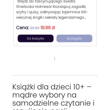
Wejdź do fascynującego świata
Sherlocka Holmesa! Rozwiązuj zagadki,
szyfry i quizy, odkrywając tajemnice XIX-
wiecznej Anglii i sekrety legendarnego
detektywa.
Cena:
19.99 zł
29.99
Do koszyka
Szczegóły
1
Książki dla dzieci 10+ –
mądre wybory na
samodzielne czytanie i