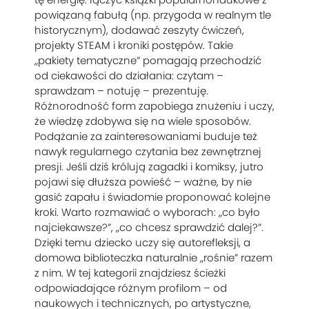
powiązaną fabułą (np. przygoda w realnym tle
historycznym), dodawać zeszyty ćwiczeń,
projekty STEAM i kroniki postępów. Takie
„pakiety tematyczne” pomagają przechodzić
od ciekawości do działania: czytam –
sprawdzam – notuję – prezentuję.
Różnorodność form zapobiega znużeniu i uczy,
że wiedzę zdobywa się na wiele sposobów.
Podążanie za zainteresowaniami buduje też
nawyk regularnego czytania bez zewnętrznej
presji. Jeśli dziś królują zagadki i komiksy, jutro
pojawi się dłuższa powieść – ważne, by nie
gasić zapału i świadomie proponować kolejne
kroki. Warto rozmawiać o wyborach: „co było
najciekawsze?”, „co chcesz sprawdzić dalej?”.
Dzięki temu dziecko uczy się autorefleksji, a
domowa biblioteczka naturalnie „rośnie” razem
z nim. W tej kategorii znajdziesz ścieżki
odpowiadające różnym profilom – od
naukowych i technicznych, po artystyczne,