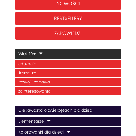
NOWOŚCI
BESTSELLERY
ZAPOWIEDZI
Wiek 10+
edukacja
literatura
rozwój i zabawa
zainteresowania
Ciekawostki o zwierzętach dla dzieci
Elementarze
Kolorowanki dla dzieci