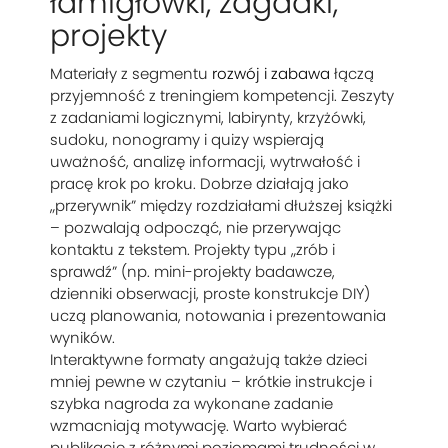
łamigłówki, zagadki,
projekty
Materiały z segmentu
rozwój i zabawa
łączą
przyjemność z treningiem kompetencji. Zeszyty
z zadaniami logicznymi, labirynty, krzyżówki,
sudoku, nonogramy i quizy wspierają
uważność, analizę informacji, wytrwałość i
pracę krok po kroku. Dobrze działają jako
„przerywnik” między rozdziałami dłuższej książki
– pozwalają odpocząć, nie przerywając
kontaktu z tekstem. Projekty typu „zrób i
sprawdź” (np. mini-projekty badawcze,
dzienniki obserwacji, proste konstrukcje DIY)
uczą planowania, notowania i prezentowania
wyników.
Interaktywne formaty angażują także dzieci
mniej pewne w czytaniu – krótkie instrukcje i
szybka nagroda za wykonane zadanie
wzmacniają motywację. Warto wybierać
publikacje z różnymi poziomami trudności w