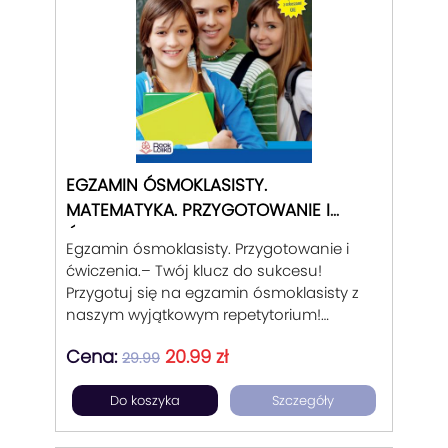
EGZAMIN ÓSMOKLASISTY.
MATEMATYKA. PRZYGOTOWANIE I
ĆWICZENIA.
Egzamin ósmoklasisty. Przygotowanie i
ćwiczenia.– Twój klucz do sukcesu!
Przygotuj się na egzamin ósmoklasisty z
naszym wyjątkowym repetytorium!
Oferujemy kompleksowe i przystępne
Cena:
20.99 zł
materiały, które pomogą Ci zdobyć
29.99
wymarzony wynik. Nasze repetytoria
Do koszyka
Szczegóły
obejmują wszystkie zagadnienia
wymagane na egzaminie ósmoklasisty
Każdy temat jest szczegółowo omówiony