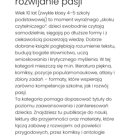
rozwijanie pasji
Wiek 10 lat (zwykle klasy 4–5 szkoły
podstawowej) to moment wyraźnego „skoku
czytelniczego”: dzieci swobodnie czytają
samodzielnie, sięgają po dłuższe formy i z
ciekawością poszerzają wiedzę. Dobrze
dobrane książki pogłębiają rozumienie tekstu,
budują bogate słownictwo, uczą
wnioskowania i krytycznego myślenia. W tej
kategorii mieszczą się m.in. literatura piękna,
komiksy, pozycje popularnonaukowe, atlasy i
zbiory zadań – formaty, które wspierają
zarówno kompetencje szkolne, jak i rozwój
pasji.
Ta kategoria pomaga dopasować tytuły do
poziomu zaawansowania i zainteresowań
dziecka. Znajdziesz tu publikacje do nauki,
lektury dla przyjemności oraz materiały, które
łączą zabawę z rozwojem: od powieści
przygodowych, przez komiksy i antologie