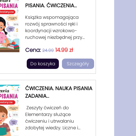
PISANIA. ĆWICZENIA
GRAFOMOTORYCZNE.
Książka wspomagająca
rozwój sprawności ręki i
koordynacji wzrokowo-
ruchowej niezbędnej przy
nauce pisania liter,
Cena:
14.99 zł
wprowadzająca
24.99
poszczególne litery, ucząca
Do koszyka
Szczegóły
sposobu i kierunków pisania
liter wielkich i małych,
dwuznaków, łączenia liter oraz
utrzymywania pisma w
ĆWICZENIA. NAUKA PISANIA
wyznaczonych liniach.
ZADANIA
Zawiera kilkanaście stron
GRAFOMOTORYCZNE.
ćwiczeń grafomotorycznych
Zeszyty ćwiczeń do
(usprawniających pracę ręki),
Elementarzy służące
ćwiczenia uczące stopniowo
ćwiczeniu i utrwalaniu
pisania wszystkich liter
zdobytej wiedzy. Liczne i
alfabetu polskiego, łączenia
różnorodne zadania,