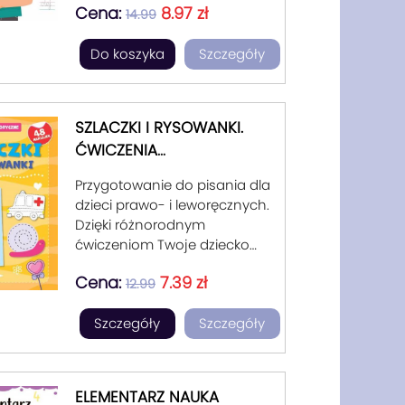
poszczególnych liter, sylab,
Cena:
8.97 zł
ćwiczenia czy łamigłówki w
14.99
pisania wyrazów i
atrakcyjnej formie zachęcą
zapisywania całych zdań.
Do koszyka
Szczegóły
dziecko do ćwiczenia sztuki
czytania i pisania.
SZLACZKI I RYSOWANKI.
ĆWICZENIA
ELEMENTARZ Nauka
GRAFOMOTORYCZNE.
pisania - od szlaczków przez
Przygotowanie do pisania dla
ZESZYT ŻÓŁTY.
litery, dwuznaki, sylaby,
dzieci prawo- i leworęcznych.
wyrazy, po pisanie pełnych
Dzięki różnorodnym
zdań
ćwiczeniom Twoje dziecko
będzie pisać pięknie
Cena:
7.39 zł
rysowanie po śladzie, łączenie
12.99
elementów linią, łączenie
Szczegóły
Szczegóły
kropek, uzupełnianie obrazka,
kolorowanie elementów.
ELEMENTARZ NAUKA