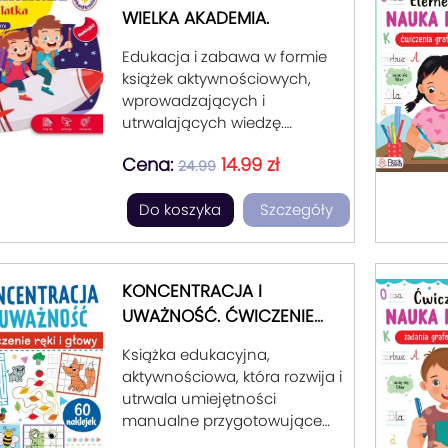
WIELKA AKADEMIA.
Edukacja i zabawa w formie
książek aktywnościowych,
wprowadzających i
utrwalających wiedzę.
Elementarze z tej serii
Cena:
14.99 zł
dostarczają mądrą
24.99
aktywność dzieci 2, 3, 4 i 5-
Do koszyka
Szczegóły
letnich. Są wsparciem dla
rodziców, w motywowaniu
dziecka do poznawania,
sprawdzania, odpowiadania
KONCENTRACJA I
na pytania. Pomoc dla tych,
UWAŻNOŚĆ. ĆWICZENIE
którym zależy na postępach
RĘKI I GŁOWY.
ich pociech i radosnego
Książka edukacyjna,
przygotowaniu ich do
aktywnościowa, która rozwija i
dalszego rozwoju szkolnego.
utrwala umiejętności
W ramach serii znajdują się
manualne przygotowujące
tytuły rozwijające: logiczne
do pisania i liczenia,