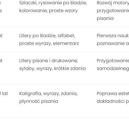
4
Szlaczki, rysowanie po śladzie,
Rozwój motoryk
a
kolorowanie, proste wzory
przygotowanie
pisania
at
Litery po śladzie, alfabet,
Pierwsza nauka
proste wyrazy, elementarz
poznawanie a
at
Litery pisane i drukowane,
Przygotowanie 
sylaby, wyrazy, krótkie zdania
samodzielneg
 lat
Kaligrafia, wyrazy, zdania,
Poprawa estet
płynność pisania
dokładności 