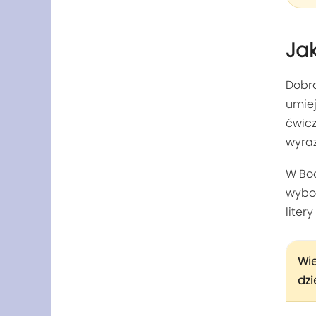
Jak
Dobra
umiej
ćwicz
wyraz
W Boo
wybo
liter
Wi
dzi