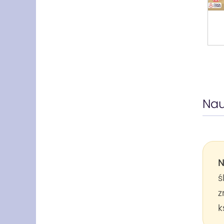
Nau
N
ś
z
k