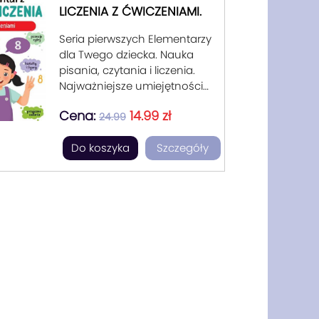
LICZENIA Z ĆWICZENIAMI.
Seria pierwszych Elementarzy
dla Twego dziecka. Nauka
pisania, czytania i liczenia.
Najważniejsze umiejętności
edukacyjne w tej wspaniałej
Cena:
14.99 zł
serii. Od pierwszych szlaczków,
24.99
przez pisanie liter, cyfer,
Do koszyka
Szczegóły
całych zdań aż po pierwsze
czytanie. "Elementarz nauka
liczenia" wspiera sukcesu
edukacyjny Twego dziecka.