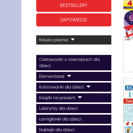
BESTSELLERY
ZAPOWIEDZI
Nauka pisania
Ciekawostki o zwierzętach dla
dzieci
Elementarze
Kolorowanki dla dzieci
Książki na prezent
Labirynty dla dzieci
Łamigłówki dla dzieci
Naklejki dla dzieci