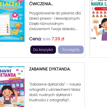
ĆWICZENIA
GRAFOMOTORYCZNE.
Przygotowanie do pisania dla
ZESZYT NIEBIESKI.
dzieci prawo- i leworęcznych.
Dzięki różnorodnym
ćwiczeniom Twoje dziecko
będzie pisać pięknie
Cena:
7.39 zł
rysowanie po śladzie, łączenie
12.99
elementów linią, łączenie
Do koszyka
Szczegóły
kropek, uzupełnianie obrazka,
kolorowanie elementów.
ZABAWNE DYKTANDA.
"Zabawne dyktanda" – nauka
ortografii z uśmiechem! Masz
dość nudnych dyktand i
trudności z ortografią?
"Zabawne dyktanda" to