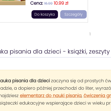
Cena:
10.99 zł
idealne rozwiązanie! Ta
16.99
wyjątkowa książka zawiera
Do koszyka
Szczegóły
zestaw pełnych humoru
tekstów o różnym stopniu
trudności, które pomagają
zapamiętać pisownię słów z ż,
1
rz, ó, u, ch, h. "Zabawne
dyktanda" to nie tylko
skuteczna nauka ortografii,
ka pisania dla dzieci - książki, zeszyty 
ale także świetna zabawa,
która rozbudza wyobraźnię i
kreatywność!
auka pisania dla dzieci
zaczyna się od prostych ćwi
ladzie, a dopiero później przechodzi do liter, wyrazó
najdziesz
elementarz do nauki pisania
,
ćwiczenia g
siążeczki edukacyjne wspierające dzieci w wieku p