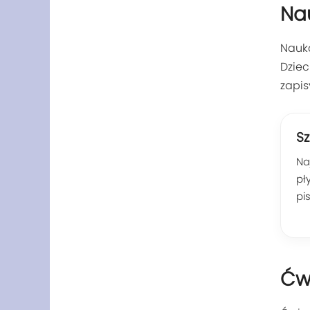
Nau
Nauka
Dziec
zapis
Sz
Na
pł
pis
Ćw