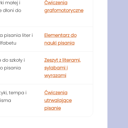
i małej i
Ćwiczenia
 dłoni do
grafomotoryczne
 pisania liter i
Elementarz do
lfabetu
nauki pisania
do szkoły i
Zeszyt z literami,
o pisania
sylabami i
wyrazami
yki, tempa i
Ćwiczenia
pisma
utrwalające
pisanie