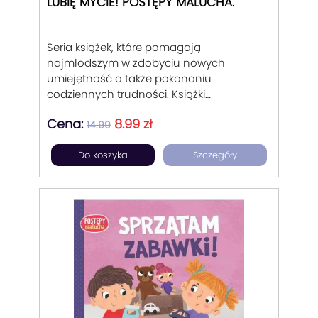
LUBIĘ MYCIE! POSTĘPY MALUCHA.
Seria książek, które pomagają
najmłodszym w zdobyciu nowych
umiejętność a także pokonaniu
codziennych trudności. Książki
sztywnostronicowe, wspierające
Cena:
8.99 zł
rodziców w trudnych momentach
14.99
wychowania dziecka od 1 do 3 lat.
Do koszyka
Szczegóły
Podpowiadające rozwiązanie w
codziennych problemach malucha.