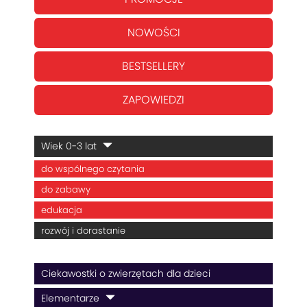
NOWOŚCI
BESTSELLERY
ZAPOWIEDZI
Wiek 0-3 lat
do wspólnego czytania
do zabawy
edukacja
rozwój i dorastanie
Ciekawostki o zwierzętach dla dzieci
Elementarze