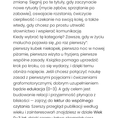
zmianę. Sięgnij po te tytuły, gdy zaczynacie
nowe rytuały (mycie zębów, sprzątanie po
zabawie), oswajacie rozstania, ćwiczycie
cierpliwość i czekanie na swoją kolej, a także
wtedy, gdy chcesz po prostu utrwalić
słownictwo i wspierać komunikację.
Kiedy wybrać tę kategorię? Zawsze, gdy w życiu
malucha pojawia się „po raz pierwszy”:
pierwszy kubek niekapek, pierwsza noc w nowej
piżamie, pierwsza wizyta u fryzjera, pierwsze
wspólne zasady. Książka pomaga uprzedzić
krok po kroku, co się wydarzy, i dzięki temu
obniża napięcie. Jeśli chcesz połączyć naukę
zasad z pierwszymi pojęciami i ćwiczeniami
grafomotorycznymi, dobrym uzupełnieniem
będzie
edukacja (0–3)
. A gdy celem jest
budowanie relacji i przyjemność płynąca z
bliskości — zajrzyj do
lektur do wspólnego
czytania
. Szerszy przegląd publikacji według
wieku i zainteresowań znajdziesz w dziale
Wiek
0–3 lat
, dzięki czemu łatwo skompletujesz