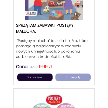
SPRZĄTAM ZABAWKI. POSTĘPY
MALUCHA.
"Postępy malucha" to seria książek, które
pomagają najmłodszym w zdobyciu
nowych umiejętność lub pokonaniu
codziennych trudności. Książki
sztywnostronicowe, wspierające
Cena:
9.99 zł
rodziców w trudnych momentach
14.99
wychowania dziecka od 1 do 3 lat.
Do koszyka
Szczegóły
Podpowiadające rozwiązanie w
codziennych problemach z maluchem.