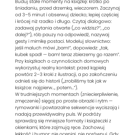
Buduj stałe momenty na książkę: krótko po
śniadaniu, przed drzemką, wieczorem. Zaczynaj
od 3–5 minut i obserwuj dziecko; lepiej częściej
i krócej niż rzadko i długo. Czytaj dialogowo:
zadawaj pytania otwarte („co widzisz?”, „co
dalej?”), rób pauzy na odpowiedź, nazywaj
gesty i mimikę postaci. Modeluj słownictwo:
jeśli maluch mówi „bam!”, dopowiedz: „tak,
kubek spadł — bam! teraz zbierzemy go razem”.
Przy książkach o czynnościach domowych
wykorzystuj realny kontekst: przed kąpielą
powtórz 2–3 kroki z ilustracji, a po zakończeniu
odnieś się do historii („zrobiliśmy tak jak w
książce: najpierw…, potem…”).
W trudniejszych momentach (zniecierpliwienie,
zmęczenie) sięgaj po proste obrazki i rytm —
rymowanki i powtarzalne sekwencje wyciszają i
nadają przewidywalny puls. W podróży
sprawdzą się mniejsze formaty i książeczki z
okienkami, które zajmują ręce. Zachowuj
lekkość i humor; nie oceniaj, nie porównuj. Gdy