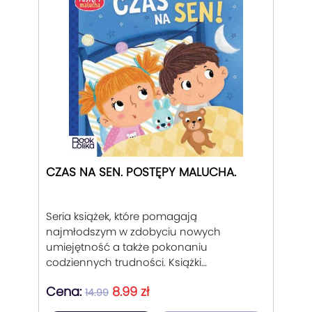
CZAS NA SEN. POSTĘPY MALUCHA.
Seria książek, które pomagają
najmłodszym w zdobyciu nowych
umiejętność a także pokonaniu
codziennych trudności. Książki
sztywnostronicowe, wspierające
Cena:
8.99 zł
rodziców w trudnych momentach
14.99
wychowania dziecka od 1 do 3 lat.