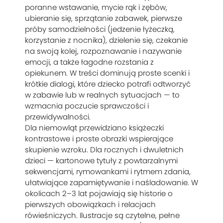
poranne wstawanie, mycie rąk i zębów,
ubieranie się, sprzątanie zabawek, pierwsze
próby samodzielności (jedzenie łyżeczką,
korzystanie z nocnika), dzielenie się, czekanie
na swoją kolej, rozpoznawanie i nazywanie
emocji, a także łagodne rozstania z
opiekunem. W treści dominują proste scenki i
krótkie dialogi, które dziecko potrafi odtworzyć
w zabawie lub w realnych sytuacjach — to
wzmacnia poczucie sprawczości i
przewidywalności.
Dla niemowląt przewidziano książeczki
kontrastowe i proste obrazki wspierające
skupienie wzroku. Dla rocznych i dwuletnich
dzieci — kartonowe tytuły z powtarzalnymi
sekwencjami, rymowankami i rytmem zdania,
ułatwiające zapamiętywanie i naśladowanie. W
okolicach 2–3 lat pojawiają się historie o
pierwszych obowiązkach i relacjach
rówieśniczych. Ilustracje są czytelne, pełne