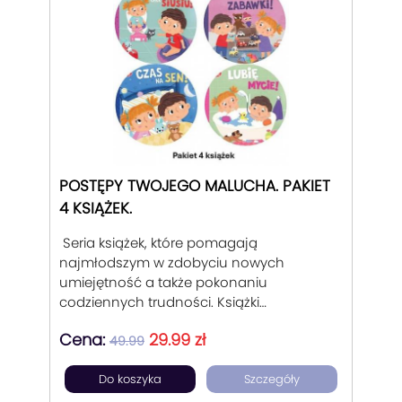
POSTĘPY TWOJEGO MALUCHA. PAKIET
4 KSIĄŻEK.
Seria książek, które pomagają
najmłodszym w zdobyciu nowych
umiejętność a także pokonaniu
codziennych trudności. Książki
sztywnostronicowe, wspierające
Cena:
29.99 zł
rodziców w trudnych momentach
49.99
wychowania dziecka od 1 do 3 lat.
Do koszyka
Szczegóły
Podpowiadające rozwiązanie w
codziennych problemach malucha.