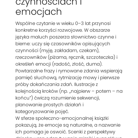
czynnościach i
emocjach
Wspólne czytanie w wieku 0–3 lat przynosi
konkretne korzyści rozwojowe. W obszarze
języka maluch poszerza słownictwo czynne i
bierne: uczy się czasowników opisujących
czynności (myję, zakładam, czekam),
rzeczowników (piżama, ręcznik, szczoteczka) i
określeń emocji (radość, złość, duma).
Powtarzalne frazy i rymowane zdania wspierają
pamięć słuchową, rytmizację mowy i pierwsze
próby dokańczania zdań. Ilustracje z
kolejnością kroków (np. „najpierw – potem – na
końcu”) ćwiczą rozumienie sekwencji,
planowanie prostych działań i
kategoryzowanie pojęć.
W sferze społeczno-emocjonalnej książki
pokazują, że emocje są naturalne, a nazwanie
ich pomaga je oswoić. Scenki z perspektywy