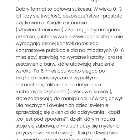
Dobry format to połowa sukcesu. W wieku 0–3
lat liczy się trwałość, bezpieczeństwo i prostota
użytkowania. Książki kartonowe
(sztywnostronicowe) z zaokrąglonymi rogami
przetrwają intensywne przewracanie stron i nie
wymagają pełnej kontroli dorosłego.
Kontrastowe publikacje dla najmłodszych (0–6
miesięcy) stawiają na wyraźne kształty i proste
zestawienia barw, które ułatwiają skupienie
wzroku. Po 6. miesiącu warto sięgać po
książeczki sensoryczne: z wypukłymi
elementami, fakturami do dotykania i
ruchomymi częściami (przesuwki, suwaki),
które zachęcają do manipulacji i ćwiczą chwyt.
Dla rocznych i dwuletnich dzieci świetnie
sprawdzają się okienka do odkrywania i klapki
„co jest pod spodem?”, dzięki którym nauka
staje się zabawą, a maluch uczy się myślenia
przyczynowo-skutkowego. Książki dźwiękowe
wprowadzają proste odgłosy (np. plusk,