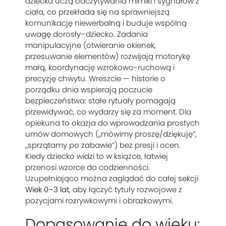
dziecka uczą odczytywania mimiki i sygnałów z
ciała, co przekłada się na sprawniejszą
komunikację niewerbalną i buduje wspólną
uwagę dorosły–dziecko. Zadania
manipulacyjne (otwieranie okienek,
przesuwanie elementów) rozwijają motorykę
małą, koordynację wzrokowo-ruchową i
precyzję chwytu. Wreszcie — historie o
porządku dnia wspierają poczucie
bezpieczeństwa: stałe rytuały pomagają
przewidywać, co wydarzy się za moment. Dla
opiekuna to okazja do wprowadzania prostych
umów domowych („mówimy proszę/dziękuję”,
„sprzątamy po zabawie”) bez presji i ocen.
Kiedy dziecko widzi to w książce, łatwiej
przenosi wzorce do codzienności.
Uzupełniająco można zaglądać do całej sekcji
Wiek 0–3 lat
, aby łączyć tytuły rozwojowe z
pozycjami rozrywkowymi i obrazkowymi.
Dopasowanie do wieku: