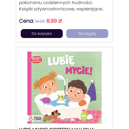
pokonaniu codziennych trudności.
Książki sztywnostronicowe, wspierające
rodziców w trudnych momentach
Cena:
8.99 zł
wychowania dziecka od 1 do 3 lat.
14.99
Podpowiadające rozwiązanie w
Do koszyka
Szczegóły
codziennych problemach malucha..