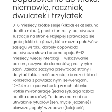
niemowlę, roczniak,
dwulatek i trzylatek
0–6 miesięcy: krótkie sesje (kilkadziesiąt sekund
do kilku minut), proste kontrasty, pojedyncze
ilustracje na stronie. Najlepiej sprawdzają się
grube, lekkie książeczki, które można położyć w
zasięgu wzroku; dorosły dopowiada
pojedyncze słowa i onomatopeje. 6–12
miesięcy: więcej interakcji — wskazywanie
palcem, nazywanie elementów, prosty rytm
zdań. Dziecko zaczyna przewracać strony i
dotykać faktur; treść pozostaje bardzo krótka i
konkretna, z powtarzalnymi sekwencjami.
12–24 miesiące: wchodzą w ruch okienka i
krótkie mikronarracje (jedna sytuacja rozbita
na kilka obrazków). To dobry moment na
utrwalanie rytuałów (sen, mycie, jedzenie) i
pierwsze „reguły” w zabawie (kolejność,