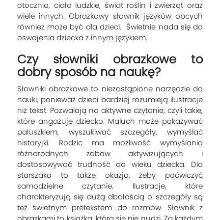
otocznia, ciało ludzkie, świat roślin i zwierząt oraz
wiele innych. Obrazkowy słownik języków obcych
również może być dla dzieci. Świetnie nada się do
oswojenia dziecka z innym językiem.
Czy słowniki obrazkowe to
dobry sposób na naukę?
Słowniki obrazkowe to niezastąpione narzędzie do
nauki, ponieważ dzieci bardziej rozumieją ilustracje
niż tekst. Pozwalają na aktywne czytanie, czyli takie,
które angażuje dziecko. Maluch może pokazywać
paluszkiem, wyszukiwać szczegóły, wymyślać
historyjki. Rodzic ma możliwość wymyślania
różnorodnych zabaw aktywizujących i
dostosowywać trudność do wieku dziecka. Dla
starszaka to także okazja, żeby poćwiczyć
samodzielne czytanie. Ilustracje, które
charakteryzują się dużą dbałością o szczegóły są
też świetnym pretekstem do rozmów. Słownik z
obrazkami to książka, która się nie nudzi. Za każdym