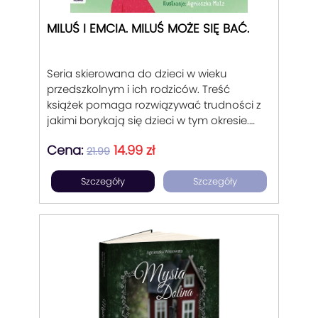
MILUŚ I EMCIA. MILUŚ MOŻE SIĘ BAĆ.
Seria skierowana do dzieci w wieku
przedszkolnym i ich rodziców. Treść
książek pomaga rozwiązywać trudności z
jakimi borykają się dzieci w tym okresie.
Każda z części jest osobnym
Cena:
14.99 zł
opowiadaniem, w którym bohaterowie po
21.99
raz pierwszy stykają się z daną sytuacją,
Szczegóły
Szczegóły
odczuwają wyraziste emocje, uzyskują
wsparcie dorosłych. Opowiadania mają
charakter historii wspierających
empatyczne podejście do rozwoju
emocjonalnego, znajdowanie mocnych
stron dziecka, nauki radzenia sobie z
porażkami. Poruszają również kwestie
wartości nierezygnowanie z marzeń i
dążeń, szukania rozwiązań, pracy