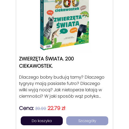
na koncentrację i koordynację, ćwiczenia
na poszerzanie zasobu słów, ćwiczenia
na wypowiadanie się, nauka orientacji
przestrzennej, kształtów, kolorów,
zdrowego żywienia, zasad higieny. Seria
pozwala dzieciom w wieku przedszkolnym
na pożyteczne spędzenie czasu w domu,
w przedszkolu, na wakacjach, w czasie
podróży. Jest wsparciem dla opiekunów,
rodziców, dziadków.
ZWIERZĘTA ŚWIATA. 200
CIEKAWOSTEK.
Dlaczego bobry budują tamy? Dlaczego
tygrysy mają pasiaste futro? Dlaczego
wilki wyją nocą? Jak nietoperze latają w
ciemności? W jaki sposób wąż połyka
zwierzę większe od siebie? Fascynujący
Cena:
22.79 zł
świat zwierząt w pytaniach i
39.99
odpowiedziach.
Do koszyka
Szczegóły