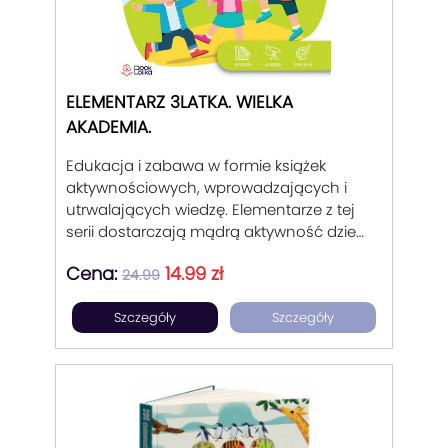
ELEMENTARZ 3LATKA. WIELKA
AKADEMIA.
Edukacja i zabawa w formie książek
aktywnościowych, wprowadzających i
utrwalających wiedzę. Elementarze z tej
serii dostarczają mądrą aktywność dzieci
2,3,4 i 5-letnich. Są wsparciem dla
Cena:
14.99 zł
rodziców w motywowaniu dziecka do
24.99
poznawania, sprawdzania,
Szczegóły
Szczegóły
odpowiadania na pytania. Pomoc dla
tych, którym zależy na postępach ich
pociech i radosnego przygotowaniu ich
do dalszego rozwoju szkolnego. W
ramach serii znajdują się tytuły
rozwijające: logiczne myślenie, ćwiczenia