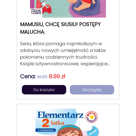
MAMUSIU, CHCĘ SIUSIU! POSTĘPY
MALUCHA.
Seria, która pomaga najmłodszym w
zdobyciu nowych umiejętność a także
pokonaniu codziennych trudności.
Książki sztywnostronicowe, wspierające
rodziców w trudnych momentach
Cena:
8.99 zł
wychowania dziecka od 1 do 3 lat.
14.99
Podpowiadające rozwiązanie w
Do koszyka
Szczegóły
codziennych problemach malucha..