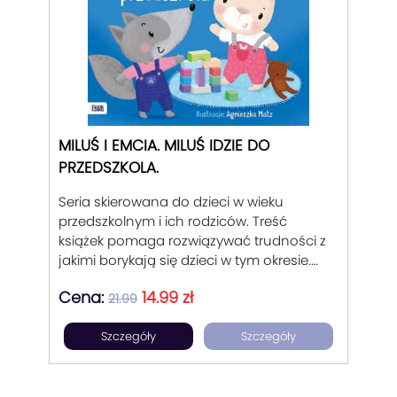
na wypowiadanie się, nauka orientacji
przestrzennej, kształtów, kolorów,
zdrowego żywienia, zasad higieny. Seria
pozwala dzieciom w wieku przedszkolnym
na pożyteczne spędzenie czasu w domu,
w przedszkolu, na wakacjach, w czasie
podróży. Jest wsparciem dla opiekunów,
rodziców, dziadków.
MILUŚ I EMCIA. MILUŚ IDZIE DO
PRZEDSZKOLA.
Seria skierowana do dzieci w wieku
przedszkolnym i ich rodziców. Treść
książek pomaga rozwiązywać trudności z
jakimi borykają się dzieci w tym okresie.
Każda z części jest osobnym
Cena:
14.99 zł
opowiadaniem, w którym bohaterowie po
21.99
raz pierwszy stykają się z daną sytuacją,
Szczegóły
Szczegóły
odczuwają wyraziste emocje, uzyskują
wsparcie dorosłych. Opowiadania mają
charakter historii wspierających
empatyczne podejście do rozwoju