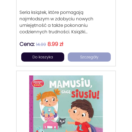
Seria książek, które pomagają
najmłodszym w zdobyciu nowych
umiejętność a także pokonaniu
codziennych trudności. Książki
sztywnostronicowe, wspierające
Cena:
8.99 zł
rodziców w trudnych momentach
14.99
wychowania dziecka od 1 do 3 lat.
Do koszyka
Szczegóły
Podpowiadające rozwiązanie w
codziennych problemach malucha.