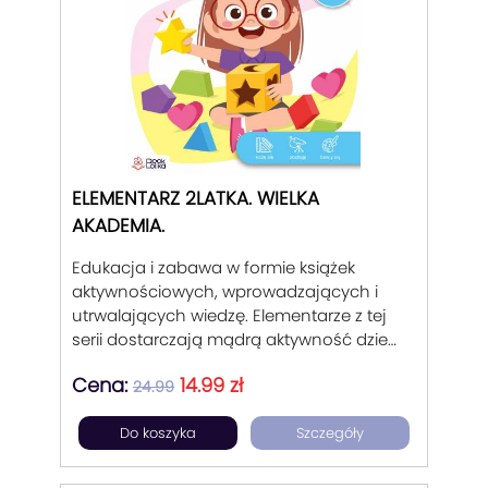
ELEMENTARZ 2LATKA. WIELKA
AKADEMIA.
Edukacja i zabawa w formie książek
aktywnościowych, wprowadzających i
utrwalających wiedzę. Elementarze z tej
serii dostarczają mądrą aktywność dzieci
2,3,4 i 5-letnich. Są wsparciem dla
Cena:
14.99 zł
rodziców w motywowaniu dziecka do
24.99
poznawania, sprawdzania,
Do koszyka
Szczegóły
odpowiadania na pytania. Pomoc dla
tych, którym zależy na postępach ich
pociech i radosnego przygotowaniu ich