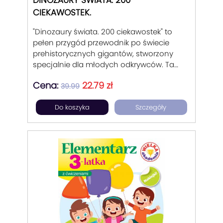
DINOZAURY ŚWIATA. 200
CIEKAWOSTEK.
"Dinozaury świata. 200 ciekawostek" to
pełen przygód przewodnik po świecie
prehistorycznych gigantów, stworzony
specjalnie dla młodych odkrywców. Ta
kolorowa, bogato ilustrowana książka
Cena:
22.79 zł
zabierze dzieci w niezapomnianą podróż
39.99
w czasie, gdzie poznają dinozaury w
Do koszyka
Szczegóły
niezwykle interesujący i atrakcyjny
sposób.