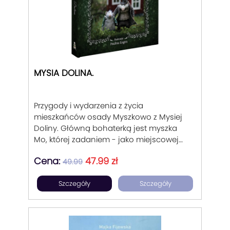
zespołowej, budowania przyjaźni,
mówienie o tym co się czuje,
umiejętności słuchania innych oraz
budowania dobrych relacji z
rówieśnikami.
MYSIA DOLINA.
Przygody i wydarzenia z życia
mieszkańców osady Myszkowo z Mysiej
Doliny. Główną bohaterką jest myszka
Mo, której zadaniem - jako miejscowej
archiwistki - jest kontynuowanie tradycji
Cena:
47.99 zł
spisywania dziejów mieszkańców osady.
49.99
Szczegóły
Szczegóły