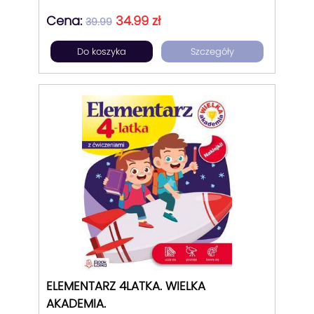
okazja do odkrywania cudownych
Cena:
34.99 zł
mechanizmów natury i podziwiania
39.99
przepięknych ilustracji.
Do koszyka
Szczegóły
ELEMENTARZ 4LATKA. WIELKA
AKADEMIA.