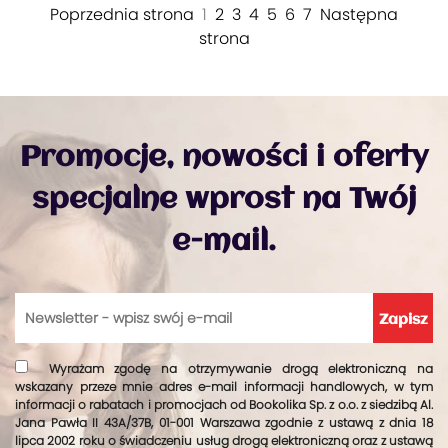
Poprzednia strona
1
2
3
4
5
6
7
Następna
emocjonalnego, znajdowanie mocnych
strona
stron dziecka, nauki radzenia sobie z
porażkami. Poruszają również kwestie
wartości nierezygnowanie z marzeń i
dążeń, szukania rozwiązań, pracy
zespołowej, budowania przyjaźni,
Promocje, nowości i oferty
mówienie o tym co się czuje,
umiejętności słuchania innych oraz
specjalne wprost na Twój
budowania dobrych relacji z
rówieśnikami.
e-mail.
Wyrażam zgodę na otrzymywanie drogą elektroniczną na
wskazany przeze mnie adres e-mail informacji handlowych, w tym
informacji o rabatach i promocjach od Bookolika Sp. z o.o. z siedzibą Al.
Jana Pawła II 43A/37B, 01-001 Warszawa zgodnie z ustawą z dnia 18
lipca 2002 roku o świadczeniu usług drogą elektroniczną oraz z ustawą