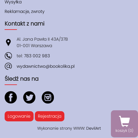
Wysyłka
Reklamacje, zwroty
Kontakt z nami
Al. Jana Pawła II 43A/37B
01-001 Warszawa
tel:
783 002 983
wydawnictwo@bookolika.pl
Śledź nas na
Logowanie
Rejestracja
Wykonanie strony WWW:
DevilArt
koszyk (
0
)