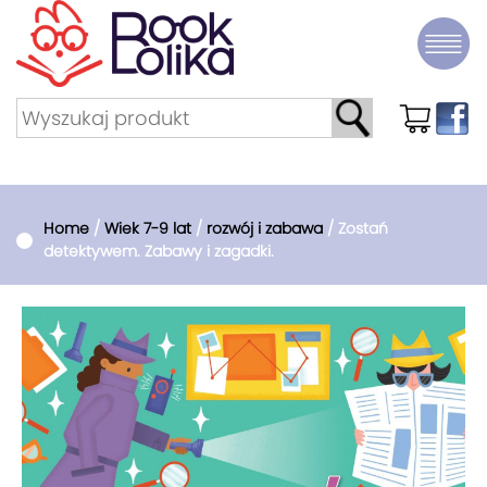
Home
/
Wiek 7-9 lat
/
rozwój i zabawa
/ Zostań
detektywem. Zabawy i zagadki.