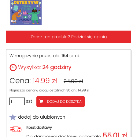
Znasz ten produkt? Podziel się opinią
W magazynie pozostało:
154
sztuk
Wysyłka:
24 godziny
Cena:
14.99 zł
24.99 zł
Najniższa cena w ciągu ostatnich 30 dni: 14.99 zł
szt
DODAJ DO KOSZYKA
dodaj do ulubionych
Koszt dostawy
55.01 zł
Do darmowej dostawy pozostało