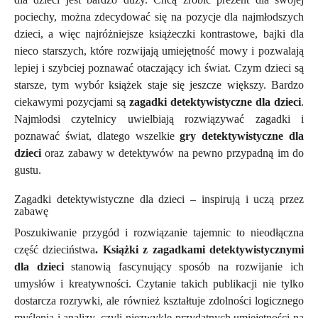
pociechy, można zdecydować się na pozycje dla najmłodszych
dzieci, a więc najróżniejsze książeczki kontrastowe, bajki dla
nieco starszych, które rozwijają umiejętność mowy i pozwalają
lepiej i szybciej poznawać otaczający ich świat. Czym dzieci są
starsze, tym wybór książek staje się jeszcze większy. Bardzo
ciekawymi pozycjami są
zagadki detektywistyczne dla dzieci
.
Najmłodsi czytelnicy uwielbiają rozwiązywać zagadki i
poznawać świat, dlatego wszelkie
gry detektywistyczne dla
dzieci
oraz zabawy w detektywów na pewno przypadną im do
gustu.
Zagadki detektywistyczne dla dzieci – inspirują i uczą przez
zabawę
Poszukiwanie przygód i rozwiązanie tajemnic to nieodłączna
część dzieciństwa
. Książki z zagadkami detektywistycznymi
dla dzieci
stanowią fascynujący sposób na rozwijanie ich
umysłów i kreatywności. Czytanie takich publikacji nie tylko
dostarcza rozrywki, ale również kształtuje zdolności logicznego
myślenia i analizy, czyli niezwykle przydatnych umiejętności na