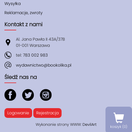
Wysyłka
Reklamacje, zwroty
Kontakt z nami
Al. Jana Pawła II 43A/37B
01-001 Warszawa
tel:
783 002 983
wydawnictwo@bookolika.pl
Śledź nas na
Logowanie
Rejestracja
Wykonanie strony WWW:
DevilArt
koszyk (
0
)