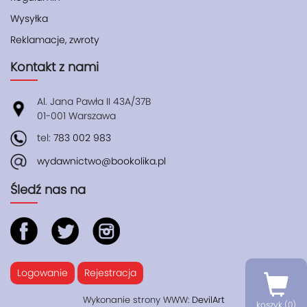
Wysyłka
Reklamacje, zwroty
Kontakt z nami
Al. Jana Pawła II 43A/37B
01-001 Warszawa
tel:
783 002 983
wydawnictwo@bookolika.pl
Śledź nas na
Logowanie
Rejestracja
Wykonanie strony WWW:
DevilArt
koszyk (
0
)