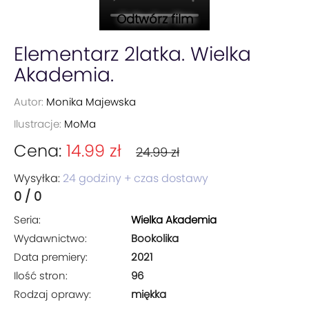
Odtwórz film
Elementarz 2latka. Wielka
Akademia.
Autor:
Monika Majewska
Ilustracje:
MoMa
Cena:
14.99 zł
24.99 zł
Wysyłka:
24 godziny + czas dostawy
0 / 0
Seria:
Wielka Akademia
Wydawnictwo:
Bookolika
Data premiery:
2021
Ilość stron:
96
Rodzaj oprawy:
miękka