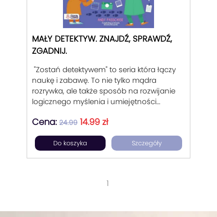
MAŁY DETEKTYW. ZNAJDŹ, SPRAWDŹ,
ZGADNIJ.
"Zostań detektywem" to seria która łączy
naukę i zabawę. To nie tylko mądra
rozrywka, ale także sposób na rozwijanie
logicznego myślenia i umiejętności
dedukcji. Idealna propozycja dla małych
Cena:
14.99 zł
miłośników zagadek i tajemnic!
24.99
Do koszyka
Szczegóły
1