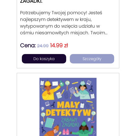
ZAGADKI.
Potrzebujemy Twojej pomocy! Jesteś
najlepszym detektywem w kraju,
wytypowanym do wzięcia udziału w
ośmiu niesamowitych misjach. Twoim
zadaniem będzie sprawdzenie dowodów,
Cena:
14.99 zł
wyszukiwanie tropów i łamanie tajnych
24.99
kodów. Powodzenia!
Do koszyka
Szczegóły