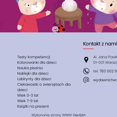
Kontakt z nami
Testy kompetencji
Al. Jana Pawł
Kolorowanki dla dzieci
01-001 Wars
Nauka pisania
tel:
783 002 
Naklejki dla dzieci
Labirynty dla dzieci
wydawnictwo
Ciekawostki o zwierzętach dla
dzieci
Wiek 0-3 lat
Wiek 7-9 lat
Książki na prezent
Wykonanie strony WWW:
DevilArt