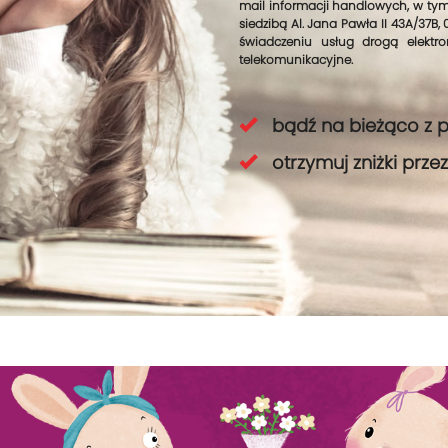
mail informacji handlowych, w tym 
siedzibą Al. Jana Pawła II 43A/37B,
świadczeniu usług drogą elektr
telekomunikacyjne.
bądź na bieżąco z 
otrzymuj zniżki prz