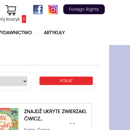
Foreign Rights
ój koszyk
0
YDAWNICTWO
ARTYKUŁY
ZNAJDŹ UKRYTE ZWIERZAKI.
ĆWICZ
SPOSTRZEGAWCZOŚĆ.
Seria „Ćwicz