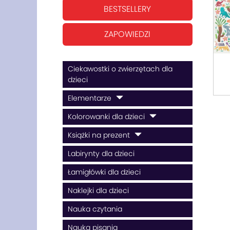
BESTSELLERY
ZAPOWIEDZI
Ciekawostki o zwierzętach dla
dzieci
Elementarze
Kolorowanki dla dzieci
Książki na prezent
Labirynty dla dzieci
Łamigłówki dla dzieci
Naklejki dla dzieci
Nauka czytania
Nauka pisania