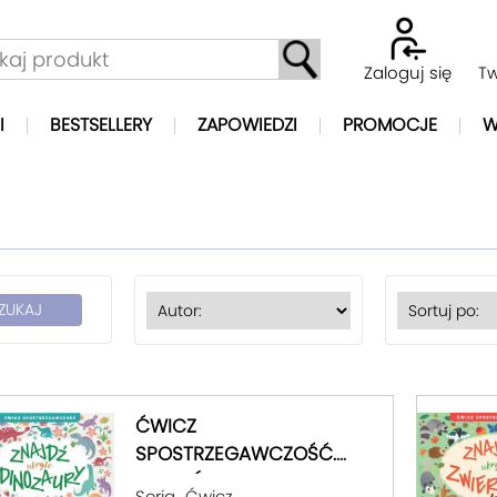
Zaloguj się
Tw
I
BESTSELLERY
ZAPOWIEDZI
PROMOCJE
W
ĆWICZ
SPOSTRZEGAWCZOŚĆ.
ZNAJDŹ UKRYTE
Seria „Ćwicz