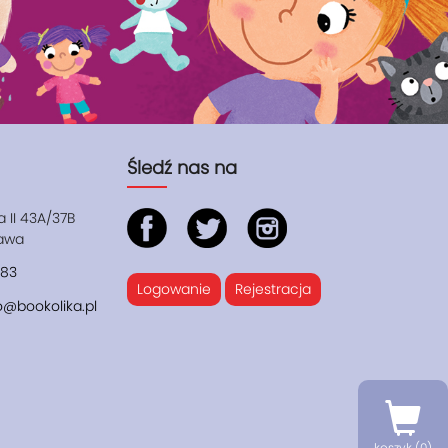
Śledź nas na
a II 43A/37B
zawa
983
Logowanie
Rejestracja
@bookolika.pl
koszyk (
0
)