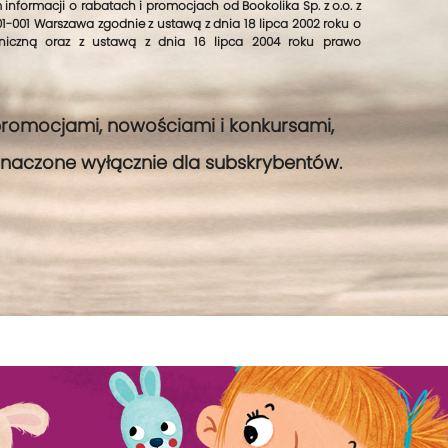
informacji o rabatach i promocjach od Bookolika Sp. z o.o. z
 01-001 Warszawa zgodnie z ustawą z dnia 18 lipca 2002 roku o
oniczną oraz z ustawą z dnia 16 lipca 2004 roku prawo
promocjami, nowościami i konkursami,
eznaczone wyłącznie dla subskrybentów.