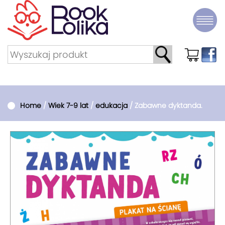
Home
/
Wiek 7-9 lat
/
edukacja
/ Zabawne dyktanda.