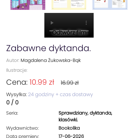
Odtwórz film
Zabawne dyktanda.
Autor:
Magdalena Żukowska-Bąk
Ilustracje:
Cena:
10.99 zł
16.99 zł
Wysyłka:
24 godziny + czas dostawy
0 / 0
Seria:
Sprawdziany, dyktanda,
klasówki.
Wydawnictwo:
Bookolika
Data premiery:
17-06-2026