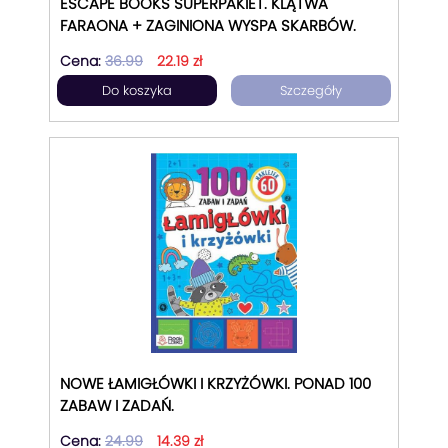
ESCAPE BOOKS SUPERPAKIET. KLĄTWA
FARAONA + ZAGINIONA WYSPA SKARBÓW.
Cena:
36.99
22.19 zł
Do koszyka
Szczegóły
NOWE ŁAMIGŁÓWKI I KRZYŻÓWKI. PONAD 100
ZABAW I ZADAŃ.
Cena:
24.99
14.39 zł