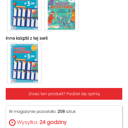
Inne książki z tej serii
Znasz ten produkt? Podziel się opinią
W magazynie pozostało:
208
sztuk
Wysyłka:
24 godziny