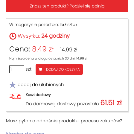
Znasz ten produkt? Podziel się opinią
W magazynie pozostało:
157
sztuk
Wysyłka:
24 godziny
Cena:
8.49 zł
14.99 zł
Najniższa cena w ciągu ostatnich 30 dni: 14.99 zł
szt
DODAJ DO KOSZYKA
dodaj do ulubionych
Koszt dostawy
61.51 zł
Do darmowej dostawy pozostało
Masz pytania odnośnie produktu, procesu zakupów?