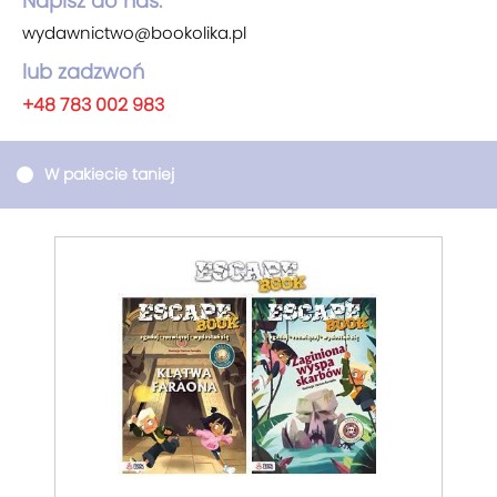
Napisz do nas:
wydawnictwo@bookolika.pl
lub zadzwoń
+48 783 002 983
W pakiecie taniej