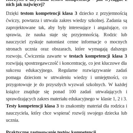
nich jak najwięcej?
Dzięki
testom kompetencji klasa 3
dziecko z przyjemnością
ćwiczy, powtarza i utrwala zakres wiedzy szkolnej. Zadania są
zaprojektowane tak, aby były interesujące i angażujące, co
sprawia, że nauka staje się przyjemnością. Rodzic lub
nauczyciel zyskuje natomiast cenne informacje o mocnych
stronach ucznia oraz obszarach, które wymagają dalszego
rozwoju.
Ćwiczenia zawarte w
testach kompetencji klasa 3
rozwijają spostrzegawczość i koncentrację, co jest kluczowe dla
sukcesu edukacyjnego. Regularne rozwiązywanie zadań
pomaga dzieciom w utrwaleniu wiedzy i umiejętności, co
przygotowuje je do przyszłych wyzwań szkolnych. W każdej
książce znajduje się ponad 100 zadań utrwalających i
sprawdzających zakres materiału edukacyjnego w klasie 1, 2 i 3.
Testy kompetencji klasa 3
to znakomity materiał dla rodzica i
nauczyciela, który chce wspierać rozwój swojego dziecka lub
ucznia.
Praktyczne zastosowanie testów kompetencji