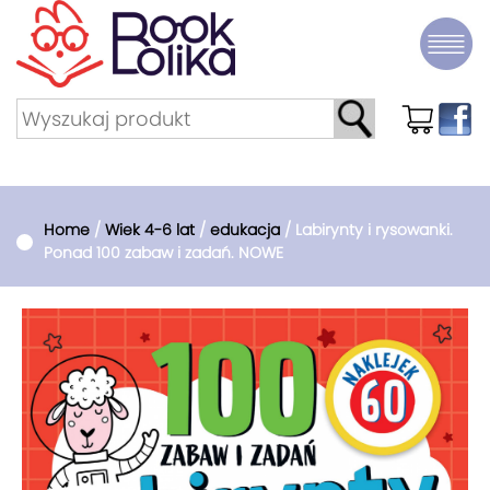
Home
/
Wiek 4-6 lat
/
edukacja
/ Labirynty i rysowanki.
Ponad 100 zabaw i zadań. NOWE