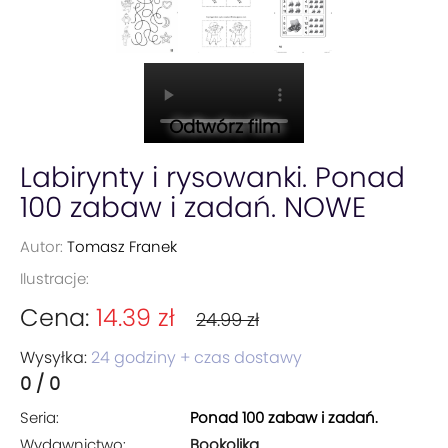
Odtwórz film
Labirynty i rysowanki. Ponad
100 zabaw i zadań. NOWE
Autor:
Tomasz Franek
Ilustracje:
Cena:
14.39 zł
24.99 zł
Wysyłka:
24 godziny + czas dostawy
0 / 0
Seria:
Ponad 100 zabaw i zadań.
Wydawnictwo:
Bookolika