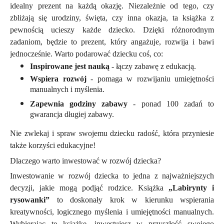
idealny prezent na każdą okazję. Niezależnie od tego, czy
zbliżają się urodziny, święta, czy inna okazja, ta książka z
pewnością ucieszy każde dziecko. Dzięki różnorodnym
zadaniom, będzie to prezent, który angażuje, rozwija i bawi
jednocześnie. Warto podarować dziecku coś, co:
Inspirowane jest nauką
- łączy zabawę z edukacją.
Wspiera rozwój
- pomaga w rozwijaniu umiejętności
manualnych i myślenia.
Zapewnia godziny zabawy
- ponad 100 zadań to
gwarancja długiej zabawy.
Nie zwlekaj i spraw swojemu dziecku radość, która przyniesie
także korzyści edukacyjne!
Dlaczego warto inwestować w rozwój dziecka?
Inwestowanie w rozwój dziecka to jedna z najważniejszych
decyzji, jakie mogą podjąć rodzice. Książka
„Labirynty i
rysowanki”
to doskonały krok w kierunku wspierania
kreatywności, logicznego myślenia i umiejętności manualnych.
Wybierając tę książkę, inwestujesz w przyszłość swojego