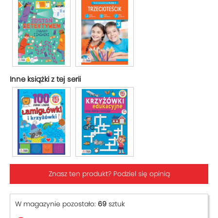
Inne książki z tej serii
Znasz ten produkt? Podziel się opinią
W magazynie pozostało:
69
sztuk