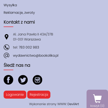
Wysyłka
Reklamacje, zwroty
Kontakt z nami
Al. Jana Pawła II 43A/37B
01-001 Warszawa
tel:
783 002 983
wydawnictwo@bookolika.pl
Śledź nas na
Logowanie
Rejestracja
Wykonanie strony WWW:
DevilArt
koszyk (
0
)